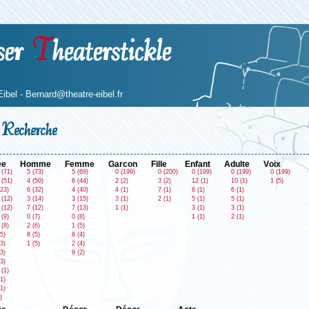
ser
T
heaterstickle
Eibel -
Bernard@theatre-eibel.fr
Recherche
ée
homme
femme
garcon
fille
enfant
adulte
voix
 (71)
5 (73)
5 (69)
0 (199)
0 (200)
0 (199)
0 (199)
0 (199)
 (51)
4 (50)
6 (44)
2 (2)
3 (2)
12 (1)
10 (1)
1 (5)
(23)
6 (32)
4 (40)
4 (1)
7 (1)
6 (1)
6 (1)
 (12)
3 (14)
3 (15)
3 (1)
2 (1)
5 (1)
5 (1)
 (12)
7 (12)
7 (13)
1 (1)
3 (1)
3 (1)
 (9)
0 (7)
0 (8)
1 (1)
2 (1)
 (8)
2 (6)
1 (5)
5)
8 (5)
8 (4)
3)
1 (5)
2 (4)
3)
9 (2)
3)
 (1)
1)
1)
)