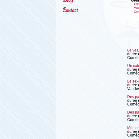
gen
ske
Vaud
Contact
Com
Le vea
durée 
Coméd
Un caf
durée 
Coméd
Le sexe
durée 
Vaudev
Des pa
durée 
Coméd
Des pa
durée 
Coméd
Même le
durée 
Coméd