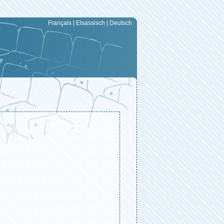
Français
|
Elsassisch
|
Deutsch