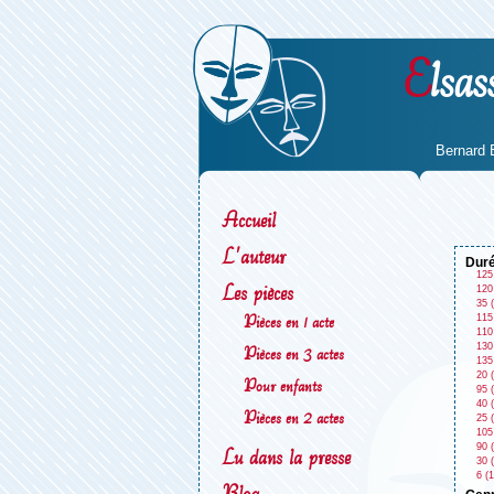
E
lsas
Bernard 
Accueil
L'auteur
dur
125
Les pièces
120
35 
Pièces en 1 acte
115
110
130
Pièces en 3 actes
135
20 (
Pour enfants
95 (
40 (
Pièces en 2 actes
25 (
105
90 (
Lu dans la presse
30 (
6 (1
Blog