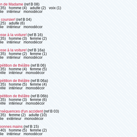
on de Madame
(ref B 08)
(35)
homme (4)
adulte (2)
voix (1)
ie
intérieur
monodécor
 coursier!
(ref B 04)
(25)
adulte (6)
ie
intérieur
monodécor
se à la voiture!
(ref B 16)
(35)
homme (3)
femme (2)
ie
intérieur
monodécor
se à la voiture!
(ref B 16a)
(35)
homme (2)
femme (1)
ie
intérieur
monodécor
étition de théâtre
(ref B 06)
(35)
homme (4)
femme (5)
ille
intérieur
monodécor
étition de théâtre
(ref B 06a)
(35)
homme (5)
femme (4)
ille
intérieur
monodécor
étition de théâtre
(ref B 06b)
(35)
homme (3)
femme (6)
ille
intérieur
monodécor
nséquences d'un accident
(ref B 03)
(35)
femme (2)
adulte (10)
ie
extérieur
monodécor
bonnes mains
(ref B 15)
(40)
homme (5)
femme (2)
ie
intérieur
monodécor