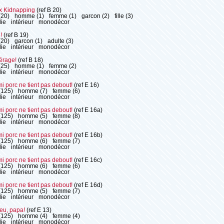
x Kidnapping
(ref B 20)
(20)
homme (1)
femme (1)
garcon (2)
fille (3)
ie
intérieur
monodécor
!
(ref B 19)
(20)
garcon (1)
adulte (3)
ie
intérieur
monodécor
rage!
(ref B 18)
(25)
homme (1)
femme (2)
ie
intérieur
monodécor
i porc ne tient pas debout!
(ref E 16)
(125)
homme (7)
femme (6)
ie
intérieur
monodécor
i porc ne tient pas debout!
(ref E 16a)
(125)
homme (5)
femme (8)
ie
intérieur
monodécor
i porc ne tient pas debout!
(ref E 16b)
(125)
homme (6)
femme (7)
ie
intérieur
monodécor
i porc ne tient pas debout!
(ref E 16c)
(125)
homme (6)
femme (6)
ie
intérieur
monodécor
i porc ne tient pas debout!
(ref E 16d)
(125)
homme (5)
femme (7)
ie
intérieur
monodécor
eu, papa!
(ref E 13)
(125)
homme (4)
femme (4)
ie
intérieur
monodécor