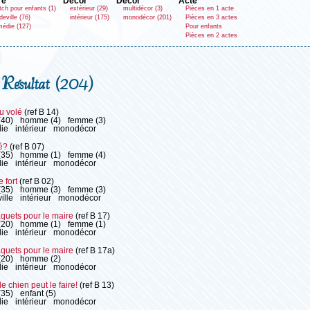
re
décor
décor
acte
tch pour enfants (1)
extérieur (29)
multidécor (3)
Pièces en 1 acte
eville (76)
intérieur (175)
monodécor (201)
Pièces en 3 actes
édie (127)
Pour enfants
Pièces en 2 actes
Résultat (204)
u volé
(ref B 14)
(40)
homme (4)
femme (3)
ie
intérieur
monodécor
é?
(ref B 07)
(35)
homme (1)
femme (4)
ie
intérieur
monodécor
 fort
(ref B 02)
(35)
homme (3)
femme (3)
ille
intérieur
monodécor
quets pour le maire
(ref B 17)
(20)
homme (1)
femme (1)
ie
intérieur
monodécor
quets pour le maire
(ref B 17a)
(20)
homme (2)
ie
intérieur
monodécor
 chien peut le faire!
(ref B 13)
(35)
enfant (5)
ie
intérieur
monodécor