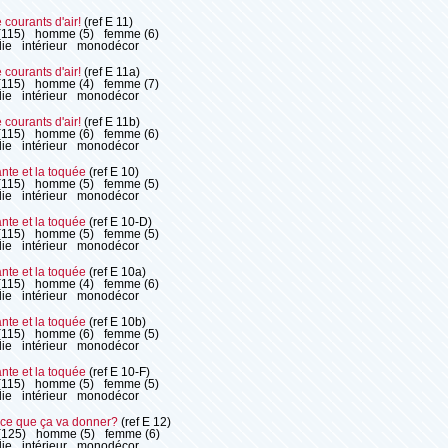
courants d'air!
(ref E 11)
(115)
homme (5)
femme (6)
ie
intérieur
monodécor
courants d'air!
(ref E 11a)
(115)
homme (4)
femme (7)
ie
intérieur
monodécor
courants d'air!
(ref E 11b)
(115)
homme (6)
femme (6)
ie
intérieur
monodécor
nte et la toquée
(ref E 10)
(115)
homme (5)
femme (5)
ie
intérieur
monodécor
nte et la toquée
(ref E 10-D)
(115)
homme (5)
femme (5)
ie
intérieur
monodécor
nte et la toquée
(ref E 10a)
(115)
homme (4)
femme (6)
ie
intérieur
monodécor
nte et la toquée
(ref E 10b)
(115)
homme (6)
femme (5)
ie
intérieur
monodécor
nte et la toquée
(ref E 10-F)
(115)
homme (5)
femme (5)
ie
intérieur
monodécor
-ce que ça va donner?
(ref E 12)
(125)
homme (5)
femme (6)
ie
intérieur
monodécor