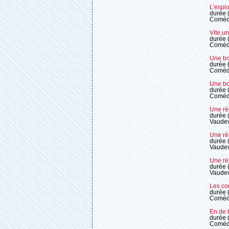
L'espi
durée 
Coméd
Vite un
durée 
Coméd
Une bos
durée 
Coméd
Une bos
durée 
Coméd
Une rép
durée 
Vaudev
Une rép
durée 
Vaudev
Une rép
durée 
Vaudev
Les co
durée 
Coméd
En de 
durée 
Coméd